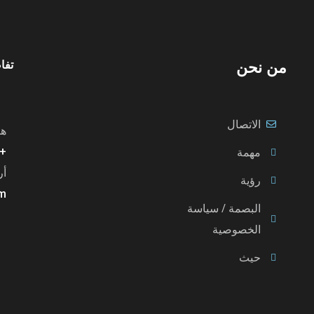
تفا
من نحن
الاتصال
هل
مهمة
49 69 50955455
أر
رؤية
om
البصمة / سياسة
الخصوصية
حيث