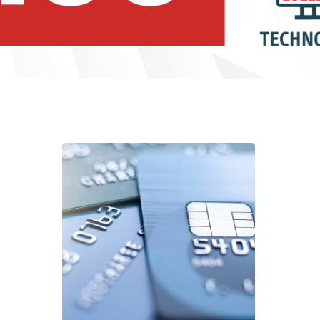
اع
ISO27001
السيارات
/
المرافق
/
القطاع
المالي
/
الرعاية الصحية
/
المؤسسات العامة