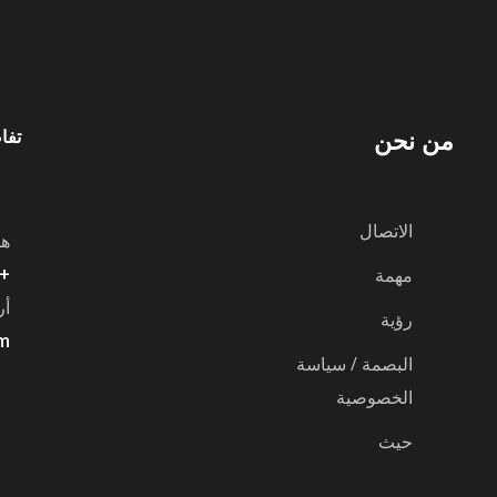
تفا
من نحن
الاتصال
هل
مهمة
49 69 50955455
أر
رؤية
om
البصمة / سياسة
الخصوصية
حيث